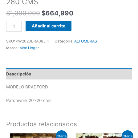
280 CMS
$
1,399,990
$
664,990
Añadir al carrito
SKU:
PW2020BRA08L-1
Categoría:
ALFOMBRAS
Marca:
Moo Hogar
Descripción
MODELO BRADFORD
Patchwork 20×20 cms
Productos relacionados
El
El
El
El
¡Oferta!
¡Oferta!