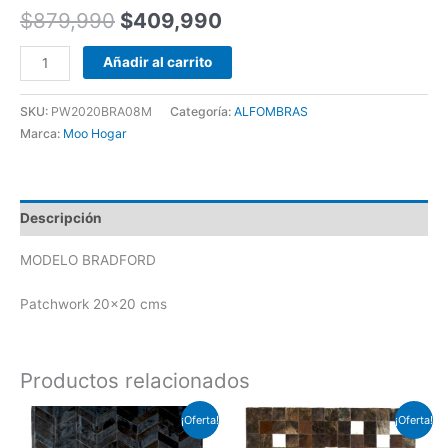
$
879,990
$
409,990
Añadir al carrito
SKU:
PW2020BRA08M
Categoría:
ALFOMBRAS
Marca:
Moo Hogar
Descripción
MODELO BRADFORD
Patchwork 20×20 cms
Productos relacionados
El
El
El
El
¡Oferta!
¡Oferta!
precio
precio
precio
precio
original
actual
original
actual