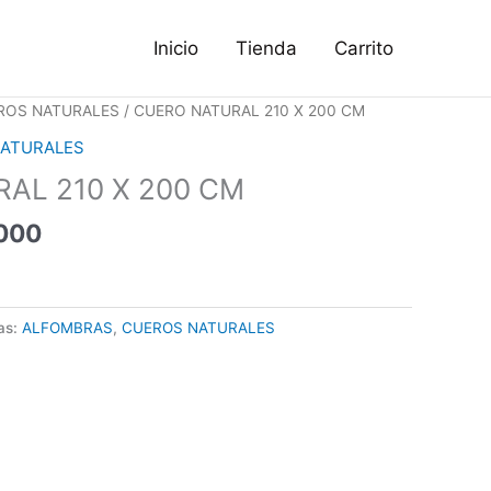
Inicio
Tienda
Carrito
El
ROS NATURALES
/ CUERO NATURAL 210 X 200 CM
precio
ATURALES
al
actual
AL 210 X 200 CM
es:
000.
$270,000.
000
as:
ALFOMBRAS
,
CUEROS NATURALES