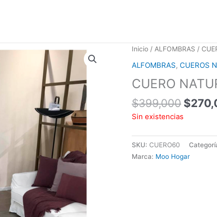
El
Inicio
/
ALFOMBRAS
/
CUE
precio
ALFOMBRAS
,
CUEROS N
origin
CUERO NATUR
era:
$399,
$
399,000
$
270,
Sin existencias
SKU:
CUERO60
Categorí
Marca:
Moo Hogar